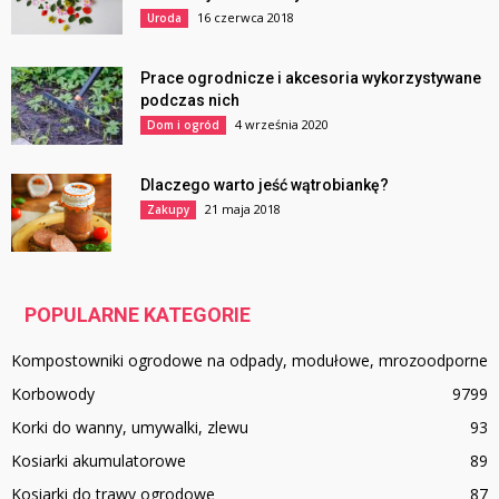
16 czerwca 2018
Uroda
Prace ogrodnicze i akcesoria wykorzystywane
podczas nich
4 września 2020
Dom i ogród
Dlaczego warto jeść wątrobiankę?
21 maja 2018
Zakupy
POPULARNE KATEGORIE
Kompostowniki ogrodowe na odpady, modułowe, mrozoodporne
Korbowody
97
99
Korki do wanny, umywalki, zlewu
93
Kosiarki akumulatorowe
89
Kosiarki do trawy ogrodowe
87