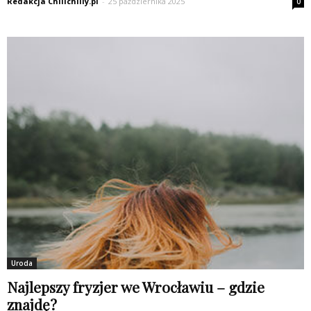
Redakcja Chilichilly.pl
-
25 października 2025
0
Uroda
Najlepszy fryzjer we Wrocławiu – gdzie
znajdę?