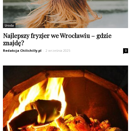
Uroda
Najlepszy fryzjer we Wrocławiu – gdzie
znajdę?
Redakcja Chilichilly.pl
-
2 września 2025
0