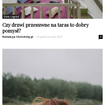
Dom i ogród
Czy drzwi przesuwne na taras to dobry
pomysł?
Redakcja Chilichilly.pl
-
25 października 2025
0