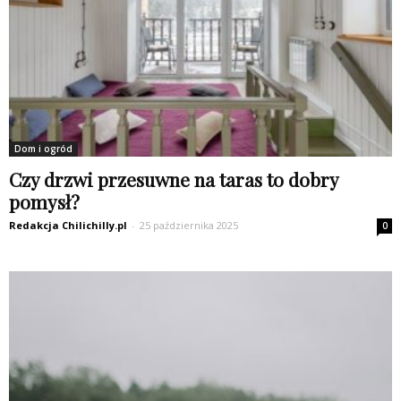
Dom i ogród
Czy drzwi przesuwne na taras to dobry
pomysł?
Redakcja Chilichilly.pl
-
25 października 2025
0